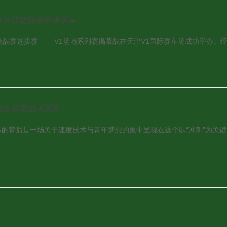
战赛首战选拔赛圆满落幕
地冲刺挑战赛选拔赛—— V1场地系列赛揭幕战在天津V1国际赛车场成功举办
战选拔赛圆满落幕
幕的背后是一场关于速度技术与青年梦想的集中呈现在这个以“冲刺”为关