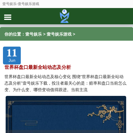
壹号娱乐-壹号娱乐游戏
你的位置：
壹号娱乐
>
壹号娱乐游戏
>
11
Jun
世界杯盘口最新全站动态及分析
世界杯盘口最新全站动态及核心变化 围绕“世界杯盘口最新全站动
态及分析”壹号娱乐下载，投注者最关心的是：赔率和盘口当前怎么
变、为什么变、哪些变动值得跟进。当前主流