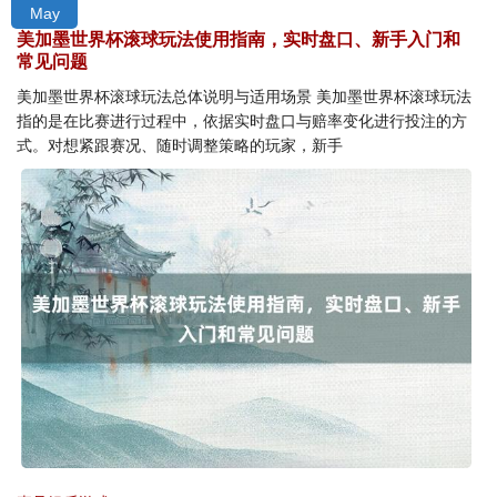
May
美加墨世界杯滚球玩法使用指南，实时盘口、新手入门和
常见问题
美加墨世界杯滚球玩法总体说明与适用场景 美加墨世界杯滚球玩法
指的是在比赛进行过程中，依据实时盘口与赔率变化进行投注的方
式。对想紧跟赛况、随时调整策略的玩家，新手