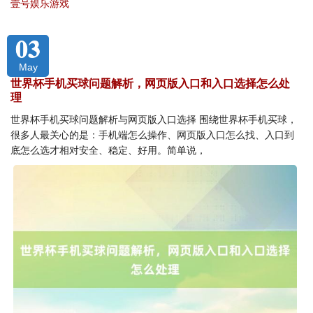
壹号娱乐游戏
03
May
世界杯手机买球问题解析，网页版入口和入口选择怎么处
理
世界杯手机买球问题解析与网页版入口选择 围绕世界杯手机买球，
很多人最关心的是：手机端怎么操作、网页版入口怎么找、入口到
底怎么选才相对安全、稳定、好用。简单说，