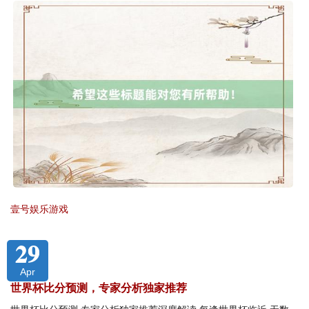
壹号娱乐游戏
29
Apr
世界杯比分预测，专家分析独家推荐