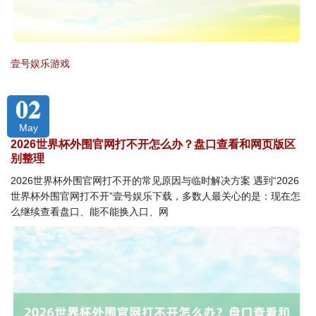
壹号娱乐游戏
02
May
2026世界杯外围官网打不开怎么办？盘口查看和网页版区
别整理
2026世界杯外围官网打不开的常见原因与临时解决方案 遇到“2026
世界杯外围官网打不开”壹号娱乐下载，多数人最关心的是：现在怎
么继续查看盘口、能不能换入口、网