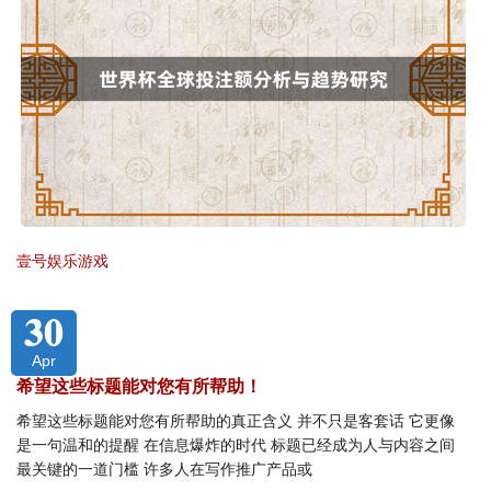
壹号娱乐游戏
30
Apr
希望这些标题能对您有所帮助！
希望这些标题能对您有所帮助的真正含义 并不只是客套话 它更像
是一句温和的提醒 在信息爆炸的时代 标题已经成为人与内容之间
最关键的一道门槛 许多人在写作推广产品或