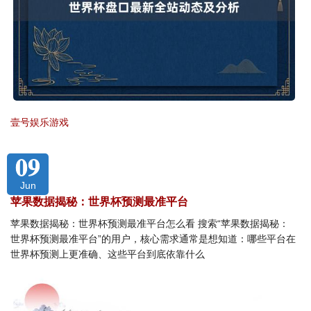
壹号娱乐游戏
09
Jun
苹果数据揭秘：世界杯预测最准平台
苹果数据揭秘：世界杯预测最准平台怎么看 搜索“苹果数据揭秘：
世界杯预测最准平台”的用户，核心需求通常是想知道：哪些平台在
世界杯预测上更准确、这些平台到底依靠什么