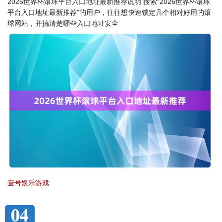
2026世界杯滚球平台入口地址最新推荐说明 搜索“2026世界杯滚球
平台入口地址最新推荐”的用户，往往想快速锁定几个相对好用的滚
球网站，并搞清楚哪些入口地址安全
壹号娱乐游戏
04